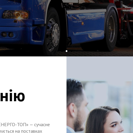
нію
«ЕНЕРГО-ТОП» — сучасне
ізується на поставках