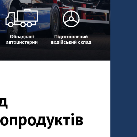
д
опродуктів