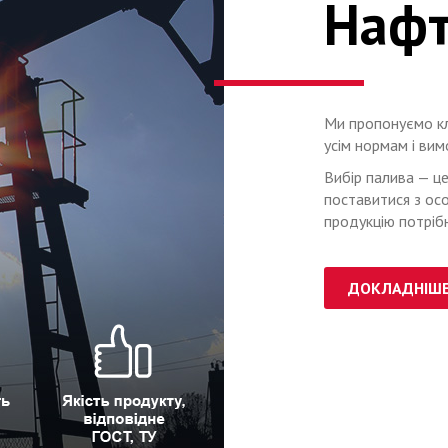
Нафт
Ми пропонуємо кл
усім нормам і вим
Вибір палива — це
поставитися з ос
продукцію потрібн
ДОКЛАДНІШ