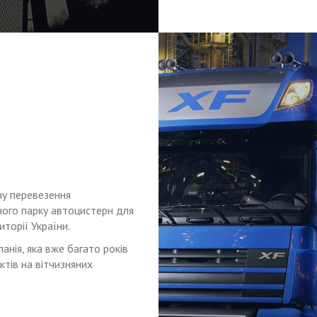
ну перевезення
ого парку автоцистерн для
торії України.
нія, яка вже багато років
тів на вітчизняних