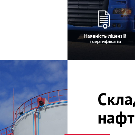
Скла
нафт